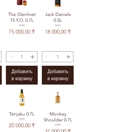
The Glenlivet
Jack Daniels
15 Y.O. 0.7L
0.5L
Цена
Цена
75 000,00 ₸
18 000,00 ₸
Добавить
Добавить
в корзину
в корзину
Tenjaku 0.7L
Monkey
Shoulder 0.7L
Цена
20 000,00 ₸
Цена
31 000,00 ₸