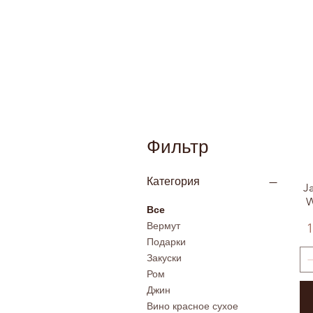
Фильтр
Категория
J
W
Все
Вермут
1
Подарки
Закуски
Ром
Джин
Вино красное сухое