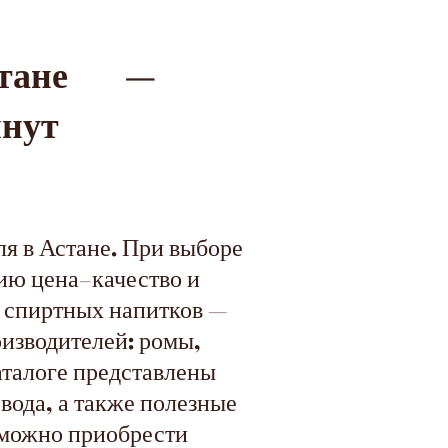
стане —
инут
я в Астане. При выборе
ию цена–качество и
х спиртных напитков —
изводителей: ромы,
каталоге представлены
 вода, а также полезные
е можно приобрести