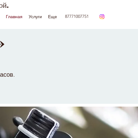
ой.
87771007751
Главная
Услуги
Еще
»
асов.