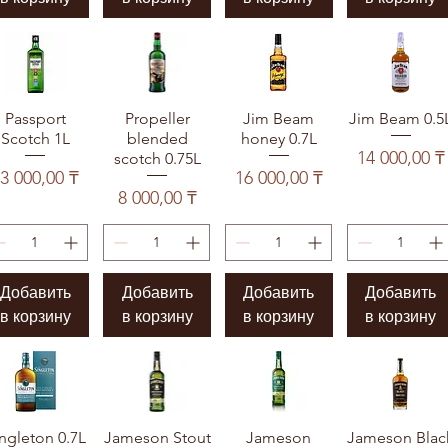
Passport
Propeller
Jim Beam
Jim Beam 0.5
Scotch 1L
blended
honey 0.7L
Цена
14 000,00 ₸
scotch 0.75L
Цена
Цена
3 000,00 ₸
16 000,00 ₸
Цена
8 000,00 ₸
Добавить
Добавить
Добавить
Добавить
в корзину
в корзину
в корзину
в корзину
ngleton 0.7L
Jameson Stout
Jameson
Jameson Blac