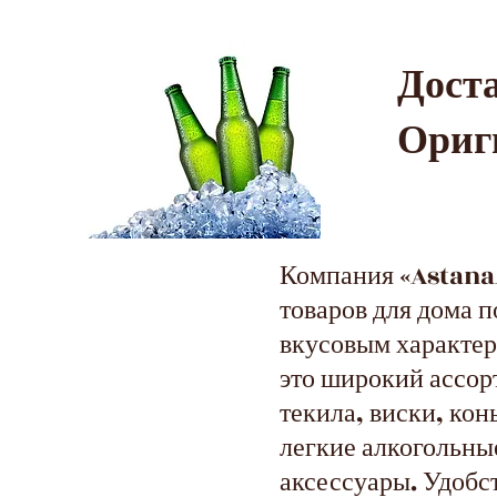
Дос
Ориг
Компания «AstanaA
товаров для дома 
вкусовым характер
это широкий ассор
текила, виски, кон
легкие алкогольные
аксессуары. Удобс