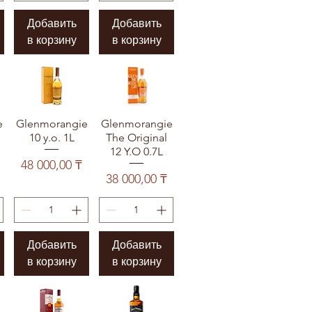
Добавить
Добавить
в корзину
в корзину
e
Glenmorangie
Glenmorangie
10 y.o. 1L
The Original
12 Y.O 0.7L
Цена
48 000,00 ₸
Цена
38 000,00 ₸
Добавить
Добавить
в корзину
в корзину