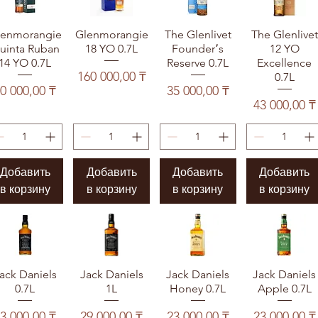
lenmorangie
Glenmorangie
The Glenlivet
The Glenlivet
uinta Ruban
18 YO 0.7L
Founder՚s
12 YO
14 YO 0.7L
Reserve 0.7L
Excellence
Цена
160 000,00 ₸
0.7L
Цена
Цена
0 000,00 ₸
35 000,00 ₸
Цена
43 000,00 ₸
Добавить
Добавить
Добавить
Добавить
в корзину
в корзину
в корзину
в корзину
ack Daniels
Jack Daniels
Jack Daniels
Jack Daniels
0.7L
1L
Honey 0.7L
Apple 0.7L
Цена
Цена
Цена
Цена
3 000,00 ₸
29 000,00 ₸
23 000,00 ₸
23 000,00 ₸