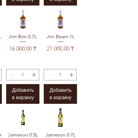
L
Jim Bim 0.7L
Jim Beam 1L
Цена
Цена
16 000,00 ₸
21 000,00 ₸
Добавить
Добавить
в корзину
в корзину
k
Jameson 0.5L
Jameson 0.7L