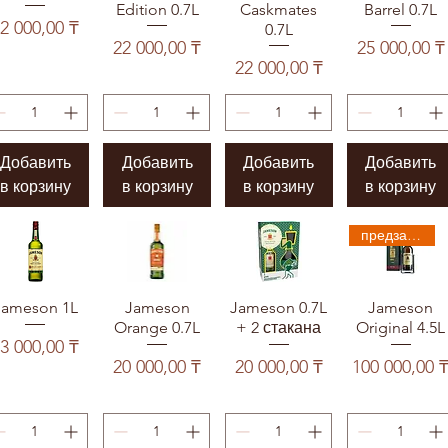
Edition 0.7L
Caskmates
Barrel 0.7L
Цена
2 000,00 ₸
0.7L
Цена
Цена
22 000,00 ₸
25 000,00 ₸
Цена
22 000,00 ₸
Добавить
Добавить
Добавить
Добавить
в корзину
в корзину
в корзину
в корзину
предзаказ
Jameson 1L
Jameson
Jameson 0.7L
Jameson
Orange 0.7L
+ 2 стакана
Original 4.5L
Цена
3 000,00 ₸
Цена
Цена
Цена
20 000,00 ₸
20 000,00 ₸
100 000,00 