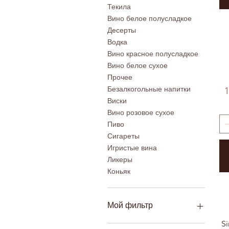
Текила
Вино белое полусладкое
Десерты
Водка
Вино красное полусладкое
Вино белое сухое
Прочее
Безалкогольные напитки
1
Виски
Вино розовое сухое
Пиво
Сигареты
Игристые вина
Ликеры
Коньяк
Мой фильтр
Si
Вермут