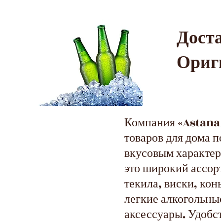
Дос
Ориг
Компания «AstanaA
товаров для дома 
вкусовым характер
это широкий ассор
текила, виски, кон
легкие алкогольные
аксессуары. Удобс