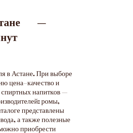
стане —
инут
я в Астане. При выборе
ию цена–качество и
х спиртных напитков —
изводителей: ромы,
каталоге представлены
 вода, а также полезные
е можно приобрести