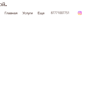
ой.
87771007751
Главная
Услуги
Еще