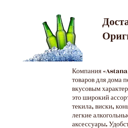
Дос
Ориг
Компания «AstanaA
товаров для дома 
вкусовым характер
это широкий ассор
текила, виски, кон
легкие алкогольные
аксессуары. Удобс