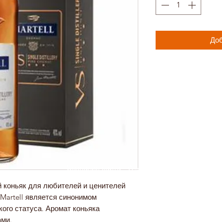
Доб
Создание сайта -
Wix Expert
ий коньяк для любителей и ценителей
 Martell является синонимом
кого статуса. Аромат коньяка
ами.