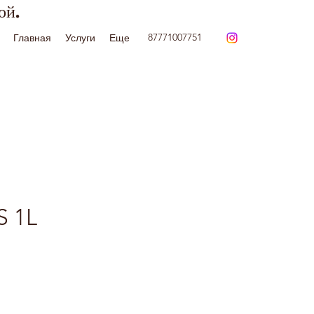
ой.
87771007751
Главная
Услуги
Еще
S 1L
Цена