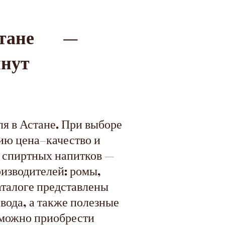
стане —
инут
я в Астане. При выборе
ию цена–качество и
х спиртных напитков —
изводителей: ромы,
каталоге представлены
 вода, а также полезные
е можно приобрести