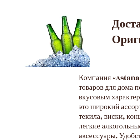
Дос
Ориг
Компания «AstanaA
товаров для дома 
вкусовым характер
это широкий ассор
текила, виски, кон
легкие алкогольные
аксессуары. Удобс