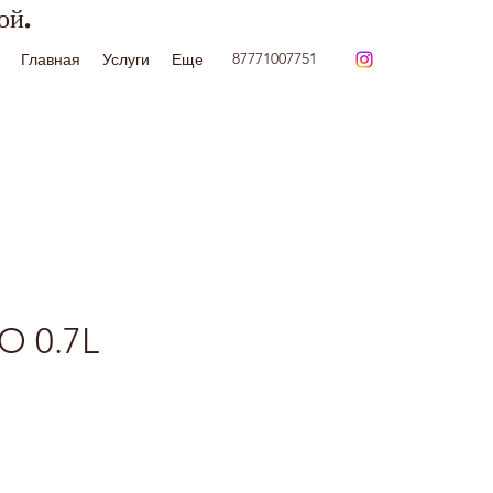
ой.
87771007751
Главная
Услуги
Еще
O 0.7L
Цена