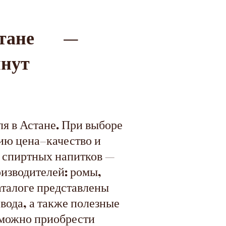
стане —
инут
я в Астане. При выборе
ию цена–качество и
х спиртных напитков —
изводителей: ромы,
каталоге представлены
 вода, а также полезные
е можно приобрести