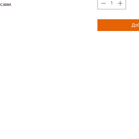
сами.
Доб
Создание сайта -
Wix Expert