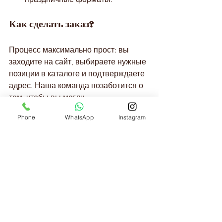
Как сделать заказ?
Процесс максимально прост: вы 
заходите на сайт, выбираете нужные 
позиции в каталоге и подтверждаете 
адрес. Наша команда позаботится о 
том, чтобы вы могли 
купить
 спиртное в Астане с 
Phone
WhatsApp
Instagram
доставкой без лишних хлопот и 
долгих ожиданий.
AstanaAlko — ваш надежный 
проводник в мире качественных 
напитков. Мы работаем, чтобы 
ваши праздники становились 
ярче!